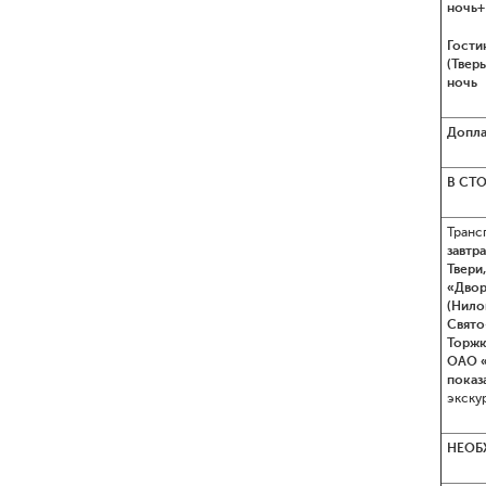
ночь+
Гости
(Тверь
ночь
Допла
В СТ
Транс
завтр
Твери
«Двор
(Нило
Свято
Торжк
ОАО «
показ
экску
НЕОБ