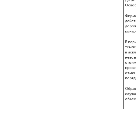
До ус
Освоб
Фирма
дейст
дорож
контр
В пер
темпер
в иск
невоз
стоим
прове
отмен
поряд
Обращ
случа
объек