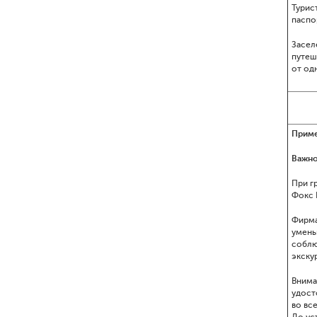
Турис
паспо
Засел
путеш
от од
Приме
Важно
При г
Фокс 
Фирма
умень
соблю
экску
Внима
удост
во вс