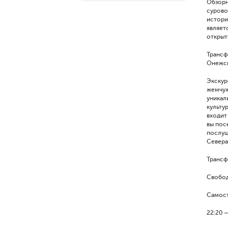
Обзорн
сурово
истори
являет
открыт
Трансф
Онежско
Экскур
жемчуж
уникал
культу
входит
вы пос
послуш
Севера
Трансф
Свобод
Самост
22:20 