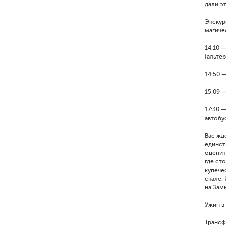
дали э
Экскур
магиче
14:10 
(альте
14:50 
15:09 —
17:30 —
автобус
Вас жд
единст
оценит
где ст
купече
скале.
на Зам
Ужин в
Трансф