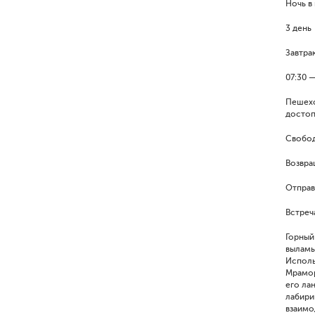
Ночь в 
3 день
Завтрак
07:30 
Пешехо
достоп
Свобод
Возвра
Отправ
Встреч
Горный
выламы
Исполь
Мрамор
его ла
лабири
взаимо