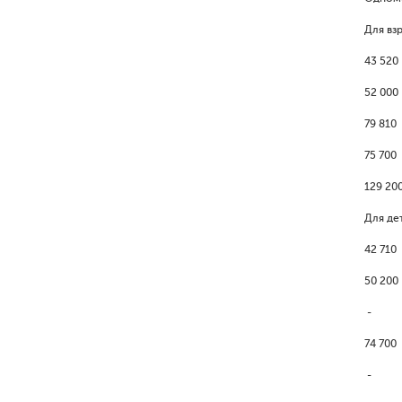
Для вз
43 520
52 000
79 810
75 700
129 20
Для де
42 710
50 200
-
74 700
-