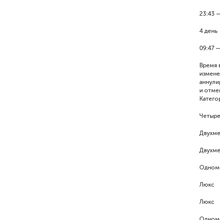
23:43 
4 день
09:47 
Время 
измене
аннули
и отме
Катего
Четыре
Двухме
Двухме
Одном
Люкс
Люкс
Одном